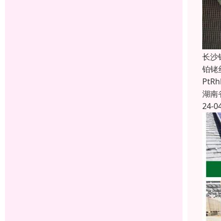
长沙
铂铑
PtR
湖南
24-0