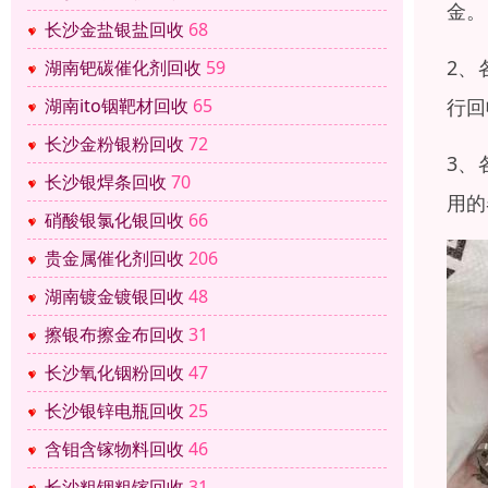
金。
长沙金盐银盐回收
68
2、
湖南钯碳催化剂回收
59
行回
湖南ito铟靶材回收
65
长沙金粉银粉回收
72
3、
长沙银焊条回收
70
用的
硝酸银氯化银回收
66
贵金属催化剂回收
206
湖南镀金镀银回收
48
擦银布擦金布回收
31
长沙氧化铟粉回收
47
长沙银锌电瓶回收
25
含钼含镓物料回收
46
长沙粗铟粗镓回收
31