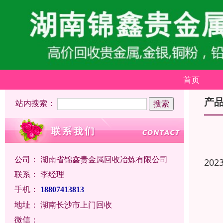
首页
产
站内搜索：
公司：
湖南省锦鑫贵金属回收冶炼有限公司
202
联系：
李经理
手机：
18807413813
地址：
湖南长沙市上门回收
微信：