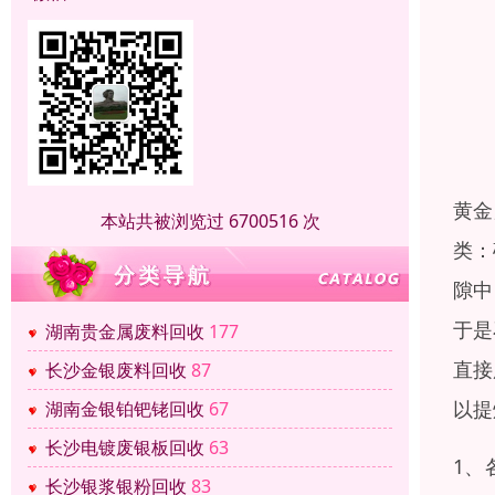
黄金
本站共被浏览过 6700516 次
类：
隙中
于是
湖南贵金属废料回收
177
直接
长沙金银废料回收
87
以提
湖南金银铂钯铑回收
67
长沙电镀废银板回收
63
1、
长沙银浆银粉回收
83