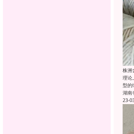
株洲
理论
型的
湖南
23-0