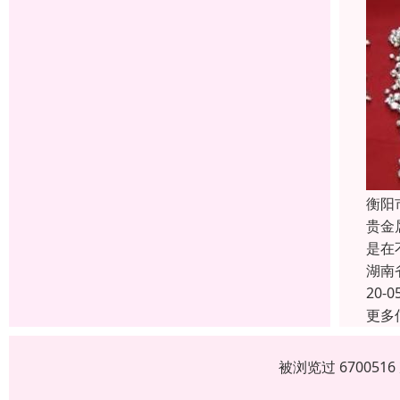
衡阳
贵金
是在
湖南
20-0
更多
被浏览过 67005