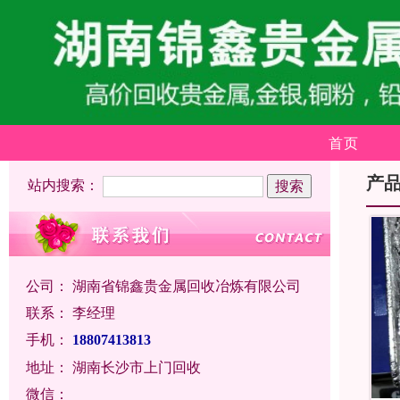
首页
产
站内搜索：
公司：
湖南省锦鑫贵金属回收冶炼有限公司
联系：
李经理
手机：
18807413813
地址：
湖南长沙市上门回收
微信：