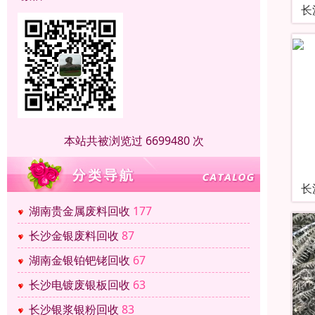
长
本站共被浏览过 6699480 次
长
湖南贵金属废料回收
177
长沙金银废料回收
87
湖南金银铂钯铑回收
67
长沙电镀废银板回收
63
长沙银浆银粉回收
83