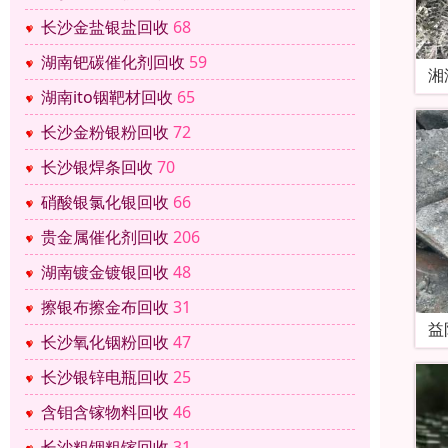
长沙金盐银盐回收
68
湖南钯碳催化剂回收
59
湘
湖南ito铟靶材回收
65
长沙金粉银粉回收
72
长沙银焊条回收
70
硝酸银氯化银回收
66
贵金属催化剂回收
206
湖南镀金镀银回收
48
擦银布擦金布回收
31
益
长沙氧化铟粉回收
47
长沙银锌电瓶回收
25
含钼含镓物料回收
46
长沙粗铟粗镓回收
31