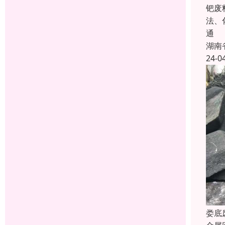
钯废
法、
通
湖南
24-0
娄底