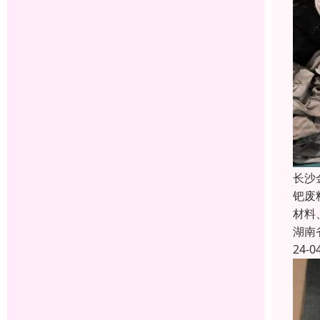
长沙
钯废
材料
湖南
24-0