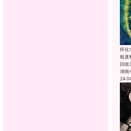
怀化
银废
回收
湖南
24-0