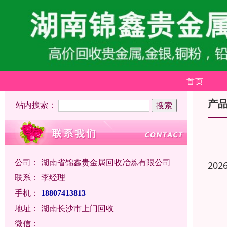
首页
产
站内搜索：
公司：
湖南省锦鑫贵金属回收冶炼有限公司
202
联系：
李经理
手机：
18807413813
地址：
湖南长沙市上门回收
微信：