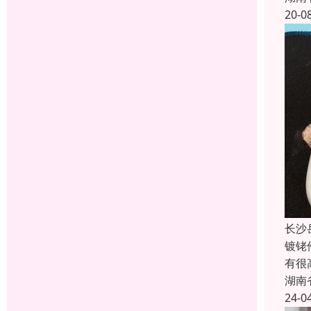
20-0
长沙
镀铑
有很
湖南
24-0