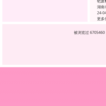
钯废
湖南
24-0
更多
被浏览过 67054