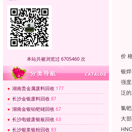
价 
本站共被浏览过 6705460 次
银焊
强度
湖南贵金属废料回收
177
泛的
长沙金银废料回收
87
氯钯
湖南金银铂钯铑回收
67
大部
长沙电镀废银板回收
63
HN
长沙银浆银粉回收
83