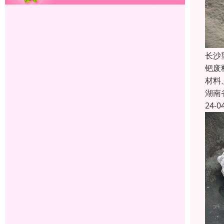
长沙
钯废
材料
湖南
24-0