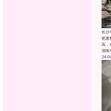
长沙
钯废
高，
湖南
24-0