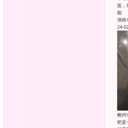
面，
能
湖南
24-0
郴州
钯是