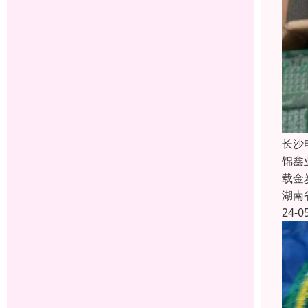
长沙
锦鑫
载金
湖南
24-0