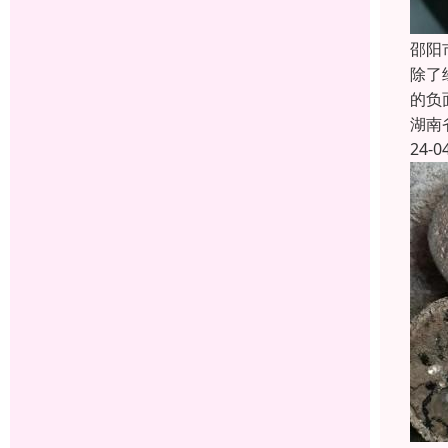
邵阳
除了
的负
湖南
24-0