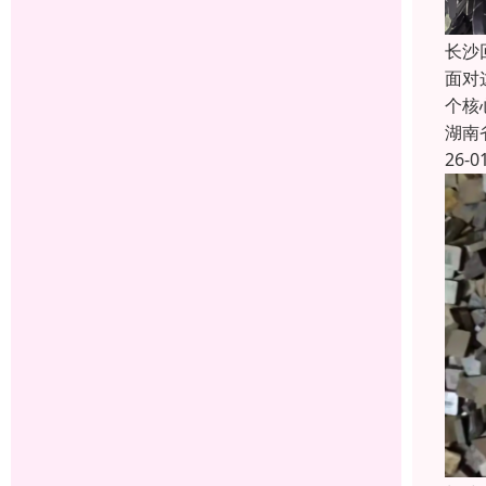
长沙
面对
个核
湖南
26-0