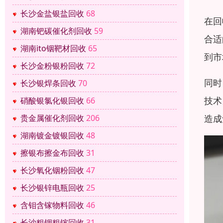
长沙金盐银盐回收
68
在回
湖南钯碳催化剂回收
59
合适
湖南ito铟靶材回收
65
到市
长沙金粉银粉回收
72
同时
长沙银焊条回收
70
技术
硝酸银氯化银回收
66
造成
贵金属催化剂回收
206
湖南镀金镀银回收
48
擦银布擦金布回收
31
长沙氧化铟粉回收
47
长沙银锌电瓶回收
25
含钼含镓物料回收
46
长沙粗铟粗镓回收
31