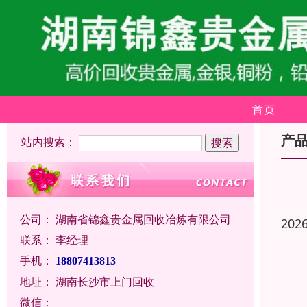
首页
产
站内搜索：
公司：
湖南省锦鑫贵金属回收冶炼有限公司
202
联系：
李经理
手机：
18807413813
地址：
湖南长沙市上门回收
微信：