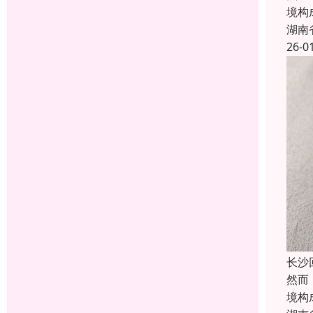
境构
湖南
26-0
长沙
然而
境构