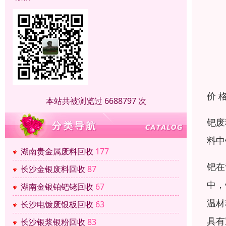
价 
本站共被浏览过 6688797 次
钯废
料中
湖南贵金属废料回收
177
钯在
长沙金银废料回收
87
中，
湖南金银铂钯铑回收
67
温材
长沙电镀废银板回收
63
具有
长沙银浆银粉回收
83