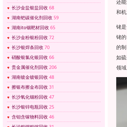
还能
长沙金盐银盐回收
68
和机
湖南钯碳催化剂回收
59
铑是
湖南ito铟靶材回收
65
铑的
长沙金粉银粉回收
72
的制
长沙银焊条回收
70
如硫
硝酸银氯化银回收
66
领域
贵金属催化剂回收
206
湖南镀金镀银回收
48
擦银布擦金布回收
31
长沙氧化铟粉回收
47
长沙银锌电瓶回收
25
含钼含镓物料回收
46
长沙粗铟粗镓回收
31