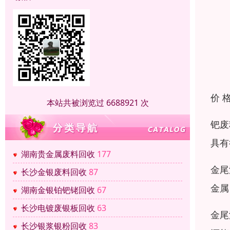
价 
本站共被浏览过 6688921 次
钯废
具有
湖南贵金属废料回收
177
金尾
长沙金银废料回收
87
金属
湖南金银铂钯铑回收
67
长沙电镀废银板回收
63
金尾
长沙银浆银粉回收
83