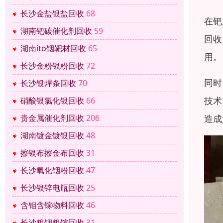
长沙金盐银盐回收
68
在钯
湖南钯碳催化剂回收
59
回收
湖南ito铟靶材回收
65
用。
长沙金粉银粉回收
72
同时
长沙银焊条回收
70
技术
硝酸银氯化银回收
66
造成
贵金属催化剂回收
206
湖南镀金镀银回收
48
擦银布擦金布回收
31
长沙氧化铟粉回收
47
长沙银锌电瓶回收
25
含钼含镓物料回收
46
长沙粗铟粗镓回收
31