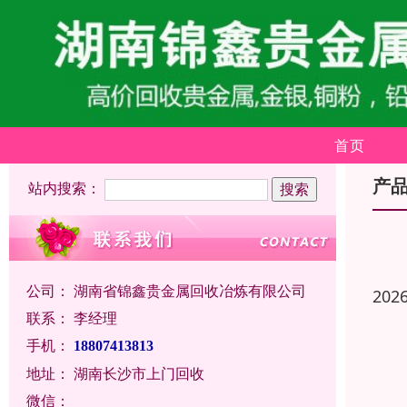
首页
产
站内搜索：
公司：
湖南省锦鑫贵金属回收冶炼有限公司
202
联系：
李经理
手机：
18807413813
地址：
湖南长沙市上门回收
微信：