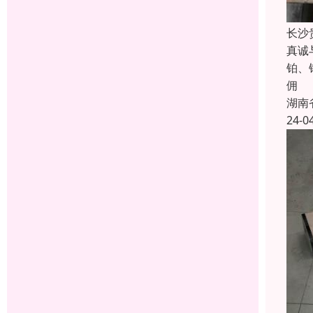
长沙
真诚
铂、
佣
湖南
24-0