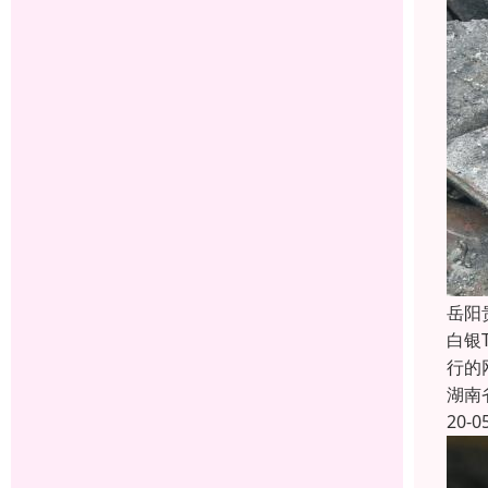
岳阳
白银
行的
湖南
20-0