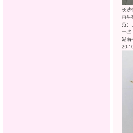
长沙
再生
范）
一些
湖南
20-1