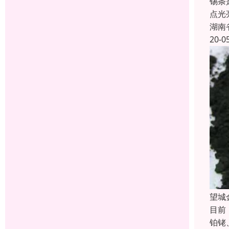
锡条
点光
湖南
20-0
望城
目前
铂铑