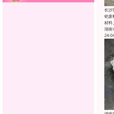
长沙
钯废
材料
湖南
24-0
湖南