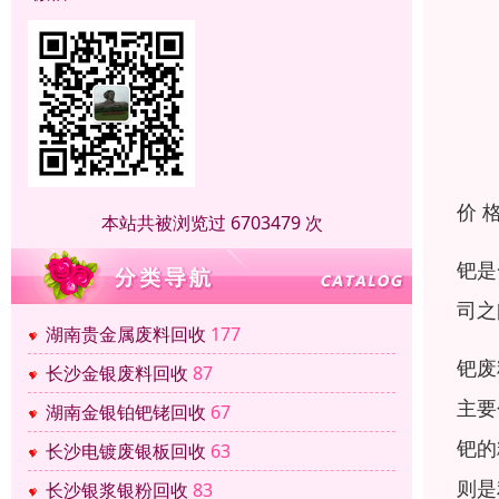
价 
本站共被浏览过 6703479 次
钯是
司之
湖南贵金属废料回收
177
钯废
长沙金银废料回收
87
主要
湖南金银铂钯铑回收
67
钯的
长沙电镀废银板回收
63
则是
长沙银浆银粉回收
83