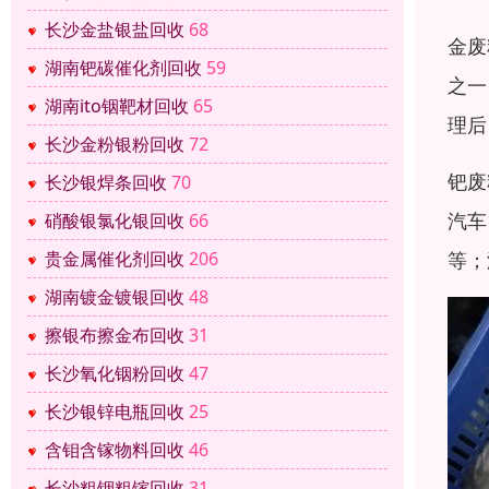
长沙金盐银盐回收
68
金废
湖南钯碳催化剂回收
59
之一
湖南ito铟靶材回收
65
理后
长沙金粉银粉回收
72
钯废
长沙银焊条回收
70
汽车
硝酸银氯化银回收
66
等；
贵金属催化剂回收
206
湖南镀金镀银回收
48
擦银布擦金布回收
31
长沙氧化铟粉回收
47
长沙银锌电瓶回收
25
含钼含镓物料回收
46
长沙粗铟粗镓回收
31