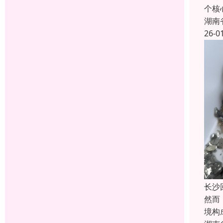
个核
湖南
26-0
长沙
然而
境构