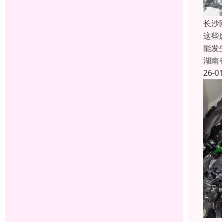
长沙
这些
能发
湖南
26-0