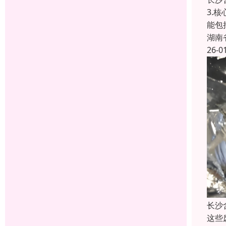
3.
能包
湖南
26-0
长沙
这些