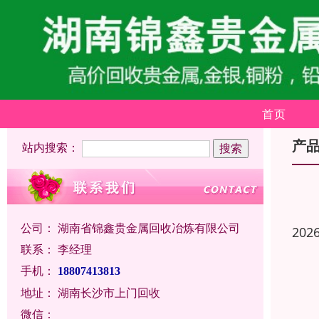
首页
产
站内搜索：
公司：
湖南省锦鑫贵金属回收冶炼有限公司
202
联系：
李经理
手机：
18807413813
地址：
湖南长沙市上门回收
微信：