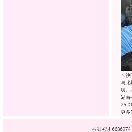
长沙
与此
壤、
湖南
26-0
更多
被浏览过 66869