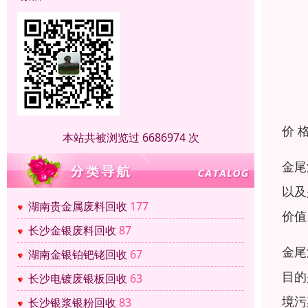
价 
本站共被浏览过 6686974 次
金尾
以及
湖南贵金属废料回收
177
价值
长沙金银废料回收
87
金尾
湖南金银铂钯铑回收
67
目的
长沙电镀废银板回收
63
境污
长沙银浆银粉回收
83