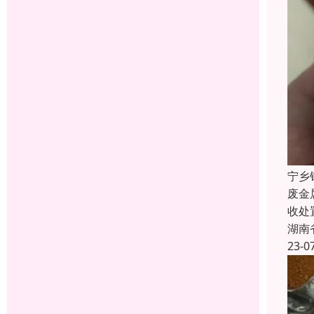
宁乡
废金
收处
湖南
23-0