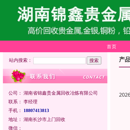
首页
产
站内搜索：
公司：
湖南省锦鑫贵金属回收冶炼有限公司
202
联系：
李经理
手机：
18807413813
地址：
湖南长沙市上门回收
微信：