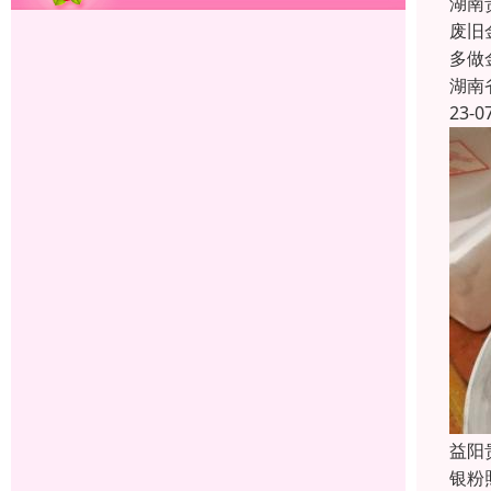
湖南
废旧
多做
湖南
23-0
益阳
银粉