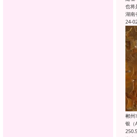
也将
湖南
24-0
郴州
银（
25