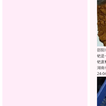
邵阳
钯是
钯废
湖南
24-0