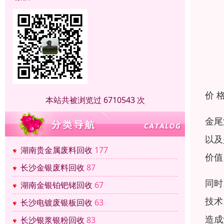
价 
本站共被浏览过 6710543 次
金尾
以及
湖南贵金属废料回收
177
价值
长沙金银废料回收
87
同时
湖南金银铂钯铑回收
67
技术
长沙电镀废银板回收
63
造成
长沙银浆银粉回收
83