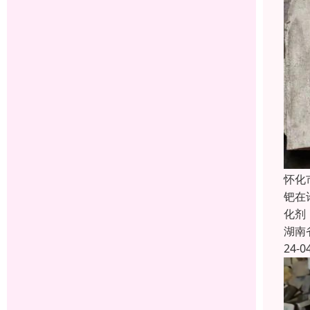
怀化
钯在
化剂
湖南
24-0