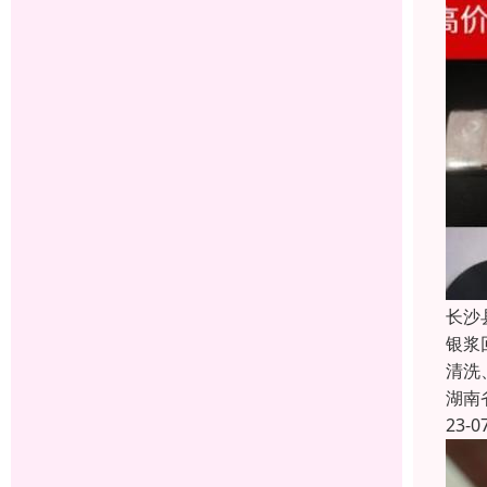
长沙
银浆
清洗
湖南
23-0