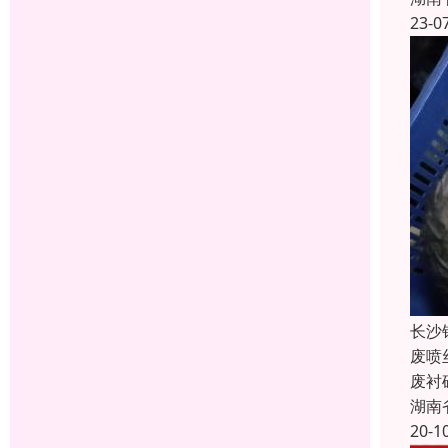
23-0
长沙
废喷
废衬
湖南
20-1