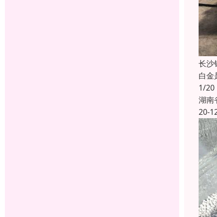
长沙
白金
1/
湖南
20-1