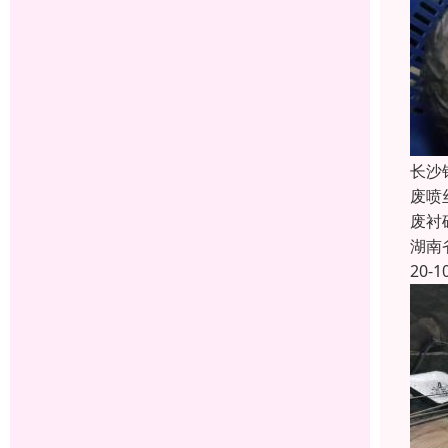
长沙
废喷
废衬
湖南
20-1