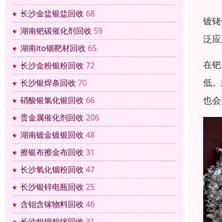
长沙金盐银盐回收
68
镀铑
湖南钯碳催化剂回收
59
泛应
湖南ito铟靶材回收
65
在钯
长沙金粉银粉回收
72
低。
长沙银焊条回收
70
也会
硝酸银氯化银回收
66
贵金属催化剂回收
206
湖南镀金镀银回收
48
擦银布擦金布回收
31
长沙氧化铟粉回收
47
长沙银锌电瓶回收
25
含钼含镓物料回收
46
长沙粗铟粗镓回收
31