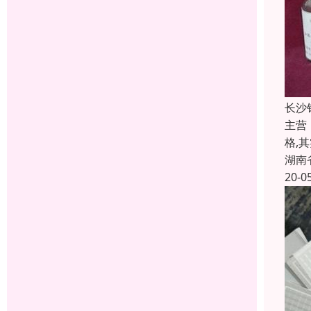
长沙
主营
格,
湖南
20-0