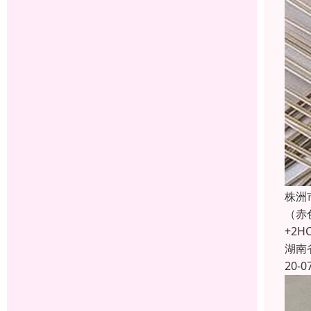
株洲
（赤色
+2HC
湖南
20-0