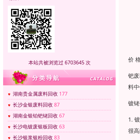
价 
本站共被浏览过 6703645 次
钯废
料中
湖南贵金属废料回收
177
镀铑
长沙金银废料回收
87
湖南金银铂钯铑回收
67
1.
长沙电镀废银板回收
63
很高
长沙银浆银粉回收
83