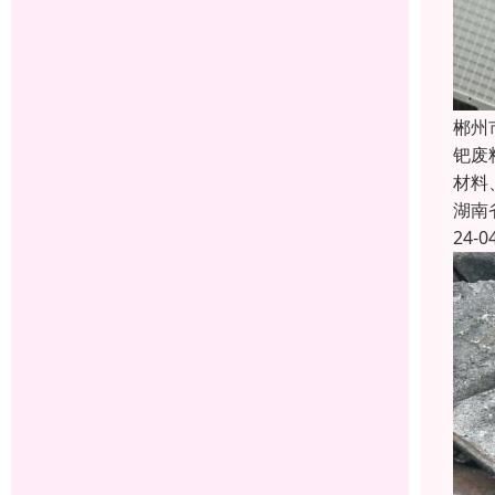
郴州
钯废
材料
湖南
24-0