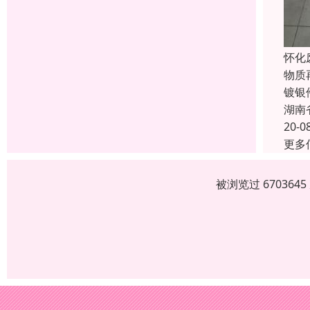
怀化
物质
镀银
湖南
20-0
更多
被浏览过 67036