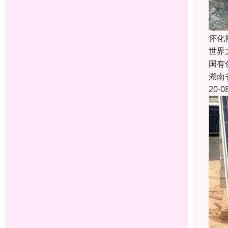
怀化
世界
国有
湖南
20-0