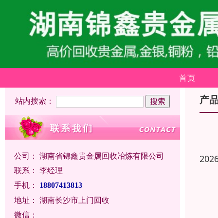
首页
产
站内搜索：
公司：
湖南省锦鑫贵金属回收冶炼有限公司
202
联系：
李经理
手机：
18807413813
地址：
湖南长沙市上门回收
微信：