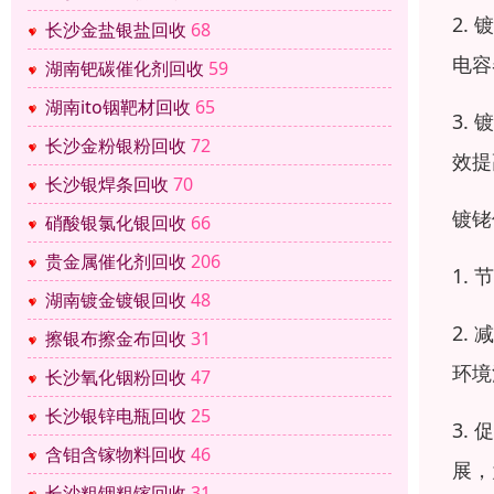
2.
长沙金盐银盐回收
68
电容
湖南钯碳催化剂回收
59
湖南ito铟靶材回收
65
3.
长沙金粉银粉回收
72
效提
长沙银焊条回收
70
镀铑
硝酸银氯化银回收
66
贵金属催化剂回收
206
1.
湖南镀金镀银回收
48
2.
擦银布擦金布回收
31
环境
长沙氧化铟粉回收
47
长沙银锌电瓶回收
25
3.
含钼含镓物料回收
46
展，
长沙粗铟粗镓回收
31