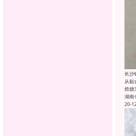
长沙
从贴
焙烧
湖南
20-1