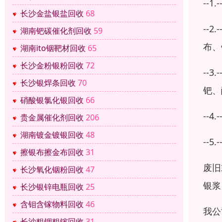
--
长沙金盐银盐回收
68
--
湖南钯碳催化剂回收
59
布、
湖南ito铟靶材回收
65
长沙金粉银粉回收
72
--
长沙银焊条回收
70
钯、
硝酸银氯化银回收
66
--
贵金属催化剂回收
206
湖南镀金镀银回收
48
--
擦银布擦金布回收
31
废旧
长沙氧化铟粉回收
47
银浆
长沙银锌电瓶回收
25
含钼含镓物料回收
46
我公
长沙粗铟粗镓回收
31