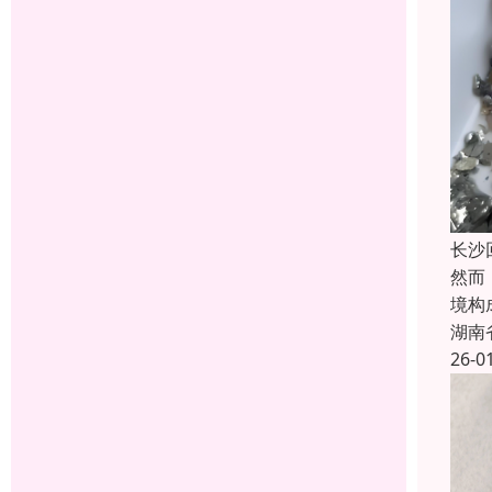
长沙
然而
境构
湖南
26-0