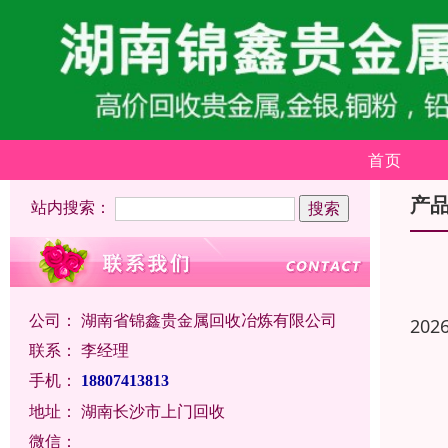
首页
产
站内搜索：
公司：
湖南省锦鑫贵金属回收冶炼有限公司
202
联系：
李经理
手机：
18807413813
地址：
湖南长沙市上门回收
微信：