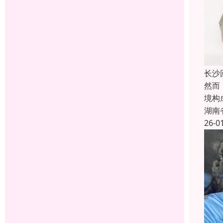
长沙
然而
境构
湖南
26-0