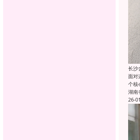
长沙
面对
个核
湖南
26-0