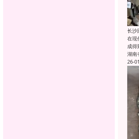
长沙
在现
成得
湖南
26-0