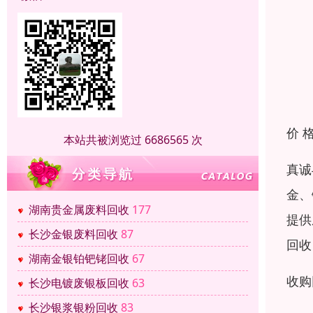
价 
本站共被浏览过 6686565 次
真诚
金、
湖南贵金属废料回收
177
提供
长沙金银废料回收
87
回收
湖南金银铂钯铑回收
67
收购
长沙电镀废银板回收
63
长沙银浆银粉回收
83